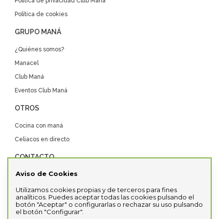
Política de privacidad Club Maná
Política de cookies
GRUPO MANÁ
¿Quiénes somos?
Manacel
Club Maná
Eventos Club Maná
OTROS
Cocina con maná
Celiacos en directo
CONTACTO
Aviso de Cookies
Contacta con nosotros
Distribuidores
Utilizamos cookies propias y de terceros para fines
analíticos. Puedes aceptar todas las cookies pulsando el
SDC
botón "Aceptar" o configurarlas o rechazar su uso pulsando
el botón "Configurar".