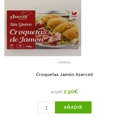
ASERCELI
Croquetas Jamón Aserceli
2.90€
4.53€
AÑADIR