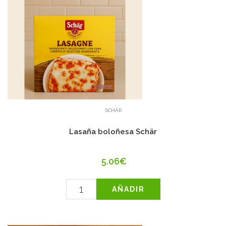
SCHÄR
Lasaña boloñesa Schär
5.06€
AÑADIR