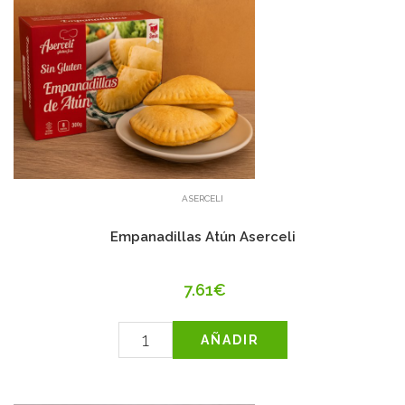
ASERCELI
Empanadillas Atún Aserceli
7.61€
AÑADIR