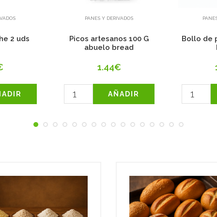
IVADOS
PANES Y DERIVADOS
PANES
he 2 uds
Picos artesanos 100 G
Bollo de
abuelo bread
€
1.44€
ÑADIR
AÑADIR