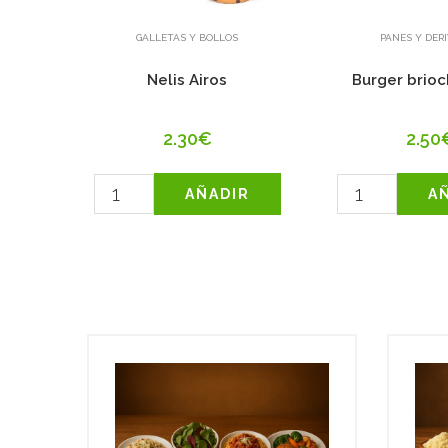
GALLETAS Y BOLLOS
PANES Y DER
buelo
Nelis Airos
Burger brioc
2.30€
2.50
R
AÑADIR
A