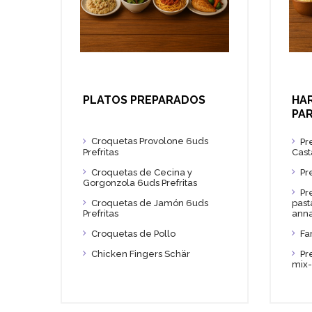
HA
PLATOS PREPARADOS
PA
Croquetas Provolone 6uds
Pr
Prefritas
Cas
Croquetas de Cecina y
Pr
Gorgonzola 6uds Prefritas
Pr
Croquetas de Jamón 6uds
past
Prefritas
ann
Croquetas de Pollo
Fa
Chicken Fingers Schär
Pr
mix-