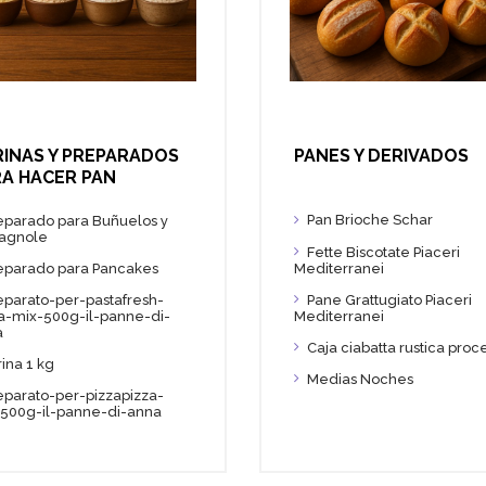
RINAS Y PREPARADOS
PANES Y DERIVADOS
RA HACER PAN
Pan Brioche Schar
eparado para Buñuelos y
tagnole
Fette Biscotate Piaceri
Mediterranei
eparado para Pancakes
Pane Grattugiato Piaceri
eparato-per-pastafresh-
Mediterranei
a-mix-500g-il-panne-di-
a
Caja ciabatta rustica proce
rina 1 kg
Medias Noches
eparato-per-pizzapizza-
500g-il-panne-di-anna