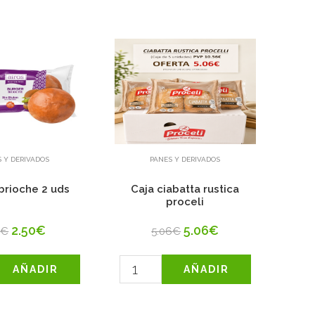
 Y DERIVADOS
PANES Y DERIVADOS
brioche 2 uds
Caja ciabatta rustica
C
proceli
2.50€
5.06€
7€
5.06€
AÑADIR
AÑADIR