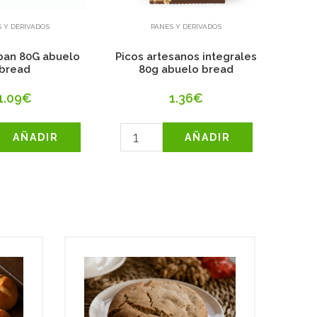
 Y DERIVADOS
PANES Y DERIVADOS
 pan 80G abuelo
Picos artesanos integrales
Pic
bread
80g abuelo bread
1.09€
1.36€
AÑADIR
AÑADIR