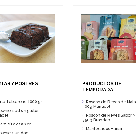
PRODUCTOS DE
TAS Y POSTRES
TEMPORADA
rta Toblerone 1000 gr
Roscón de Reyes de Nata
500g Manacel
ownie 1 ud sin gluten
acel
Roscón de Reyes Sabor N
550g Brandao
ramisú 2 x 100 gr
Mantecados Harisín
ownie 1 unidad