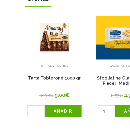
TARTAS Y POSTRES
GALLETAS Y 
rránei
Tarta Toblerone 1000 gr
Sfogliatine Gl
Piaceri Medi
9.00€
4.
18.98€
6.53€
R
AÑADIR
A