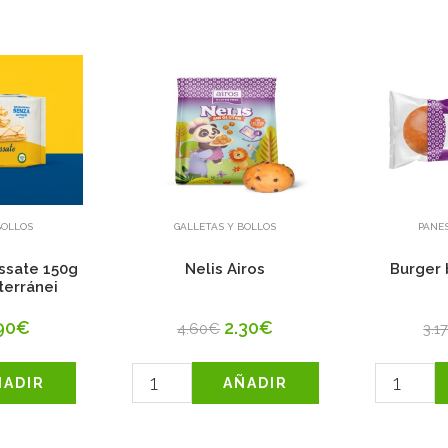
BOLLOS
GALLETAS Y BOLLOS
PANES
assate 150g
Nelis Airos
Burger 
terránei
90€
2.30€
4.60€
3.1
ÑADIR
AÑADIR