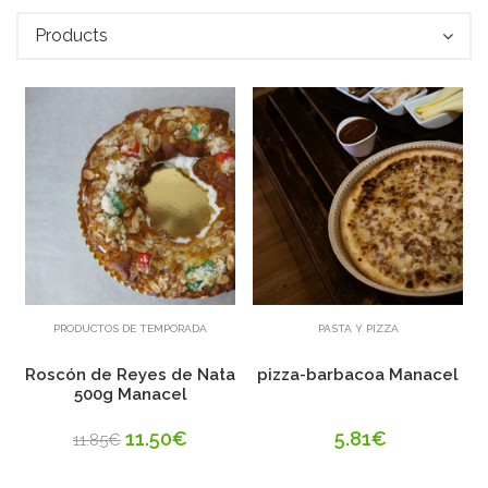
Products
Añadir
Añadir
PRODUCTOS DE TEMPORADA
PASTA Y PIZZA
Roscón de Reyes de Nata
pizza-barbacoa Manacel
500g Manacel
11.50€
5.81€
11.85€