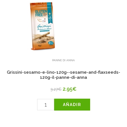
PANNE DI ANNA
Grissini-sesamo-e-lino-120g--sesame-and-flaxseeds-
120g-il-panne-di-anna
2.95€
3.27€
AÑADIR