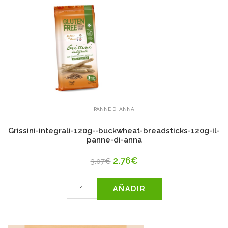
PANNE DI ANNA
Grissini-integrali-120g--buckwheat-breadsticks-120g-il-
panne-di-anna
2.76€
3.07€
AÑADIR