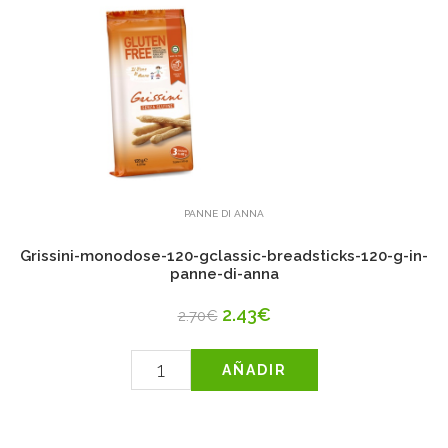
PANNE DI ANNA
Grissini-monodose-120-gclassic-breadsticks-120-g-in-
panne-di-anna
2.43€
2.70€
AÑADIR