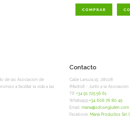
COMPRAR
C
Contacto
ado de las Asociación de
Calle Lanuza,19, 28028
miso a facilitar la vida a las
(Madrid) - Junto a la Asociació
Tlf:
+34 91 725 56 61
Whatsapp:
+34 606 76 80 49
Email:
mana@sdcsingluten.com
Facebook:
Maná Productos Sin 