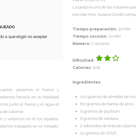
La pasta es uno de los mayores qu
eso este mes, Susana Conde compar
OQUEADO
Tiempo preparación:
30 Min
Tiempo cocción:
10 Min
o a que eligió no aceptar
Número:
2 raciones
Dificultad:
Calorías:
408
Ingredientes:
nuación, pesamos el huevo y
120 gramos de almidón de ma
odemos hacerla en su totalidad
80 gramos de harina de arroz
mos junto al huevo y el agua el
6 gramos de psyllium
ta de calamar.
6 gramos de xantana
 y vertemos en él los líquidos.
2 sobrecitos de tinta de calama
amos trabajarlo en el mesado,
10 gramos de AOVE