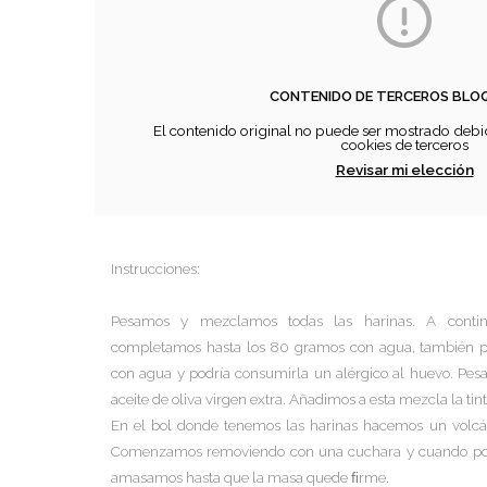
CONTENIDO DE TERCEROS BL
El contenido original no puede ser mostrado debid
cookies de terceros
Revisar mi elección
Instrucciones:
Pesamos y mezclamos todas las harinas. A conti
completamos hasta los 80 gramos con agua, también p
con agua y podría consumirla un alérgico al huevo. Pesa
aceite de oliva virgen extra. Añadimos a esta mezcla la tin
En el bol donde tenemos las harinas hacemos un volcán
Comenzamos removiendo con una cuchara y cuando pod
amasamos hasta que la masa quede ﬁrme.