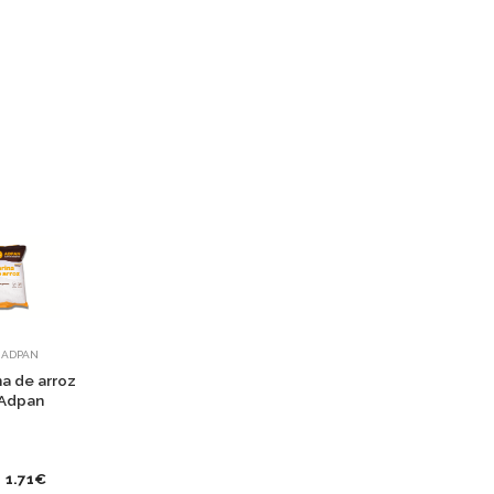
ADPAN
na de arroz
Adpan
1.71€