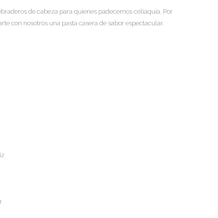
ebraderos de cabeza para quienes padecemos celiaquía. Por
te con nosotros una pasta casera de sabor espectacular.
íz
r