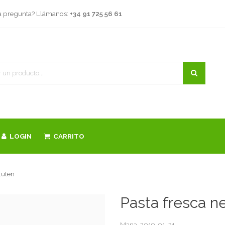
a pregunta? Llámanos:
+34 91 725 56 61
LOGIN
CARRITO
luten
Pasta fresca ne
Mana
2019-01-21