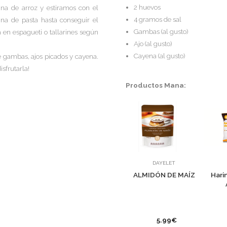
2 huevos
na de arroz y estiramos con el
4 gramos de sal
na de pasta hasta conseguir el
Gambas (al gusto)
 en espagueti o tallarines según
Ajo (al gusto)
Cayena (al gusto)
e gambas, ajos picados y cayena.
isfrutarla!
Productos Mana:
DAYELET
ALMIDÓN DE MAÍZ
Hari
5.99€