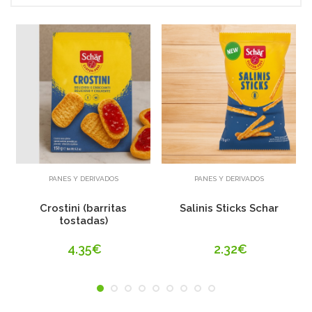
Añadir
Añadir
PANES Y DERIVADOS
PANES Y DERIVADOS
Crostini (barritas
Salinis Sticks Schar
tostadas)
4.35€
2.32€