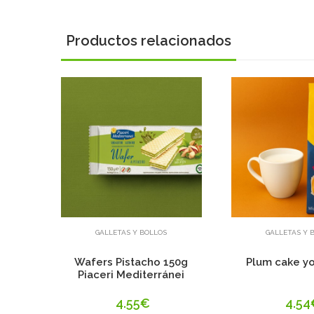
Productos relacionados
Añadir
Aña
GALLETAS Y BOLLOS
GALLETAS Y 
Wafers Pistacho 150g
Plum cake y
Piaceri Mediterránei
4.55€
4.54