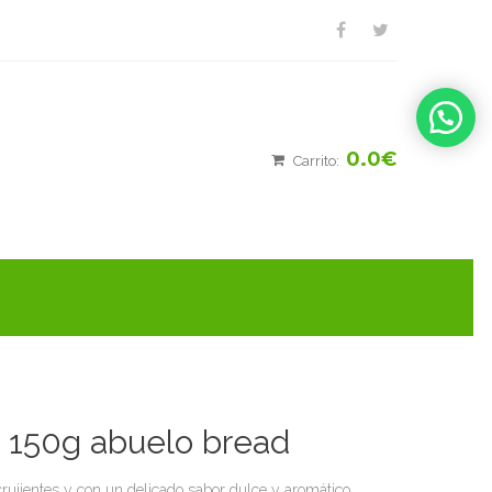
0.0€
Carrito:
a 150g abuelo bread
 crujientes y con un delicado sabor dulce y aromático.