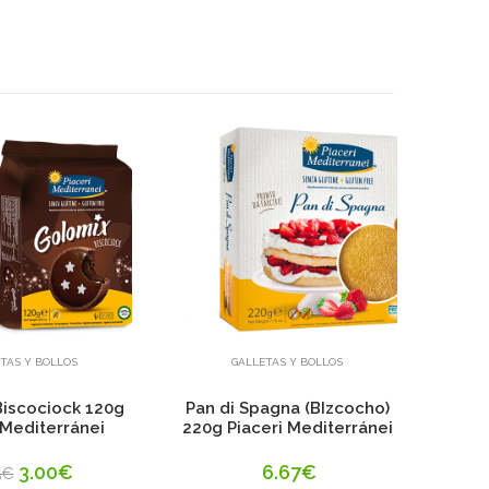
Añadir
Añadir
TAS Y BOLLOS
GALLETAS Y BOLLOS
iscociock 120g
Pan di Spagna (BIzcocho)
Go
 Mediterránei
220g Piaceri Mediterránei
Me
3.00€
6.67€
5€