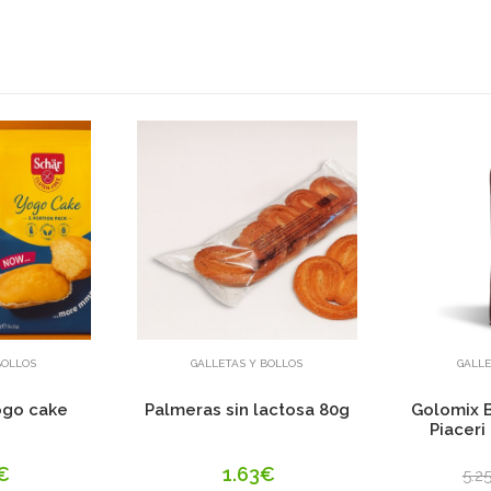
dir
Añadir
BOLLOS
GALLETAS Y BOLLOS
GALLE
ogo cake
Palmeras sin lactosa 80g
Golomix B
Piaceri
€
1.63€
5.2