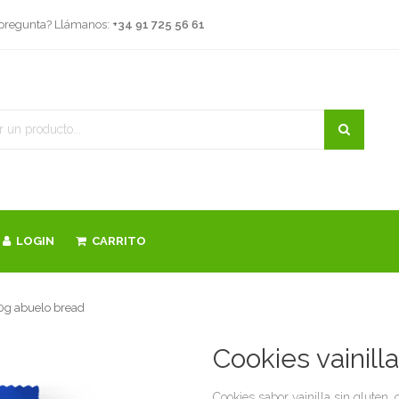
 pregunta? Llámanos:
+34 91 725 56 61
LOGIN
CARRITO
50g abuelo bread
Cookies vainill
Cookies sabor vainilla sin gluten,