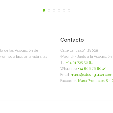
Contacto
ado de las Asociación de
Calle Lanuza,19, 28028
miso a facilitar la vida a las
(Madrid) - Junto a la Asociació
Tlf:
+34 91 725 56 61
Whatsapp:
+34 606 76 80 49
Email:
mana@sdcsingluten.com
Facebook:
Maná Productos Sin 