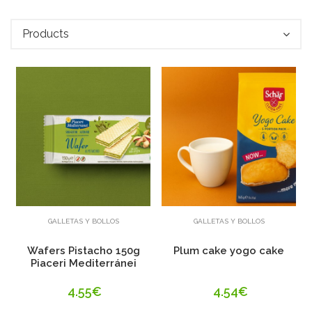
Products
Añadir
Añadir
GALLETAS Y BOLLOS
GALLETAS Y BOLLOS
Wafers Pistacho 150g
Plum cake yogo cake
Piaceri Mediterránei
4.55€
4.54€