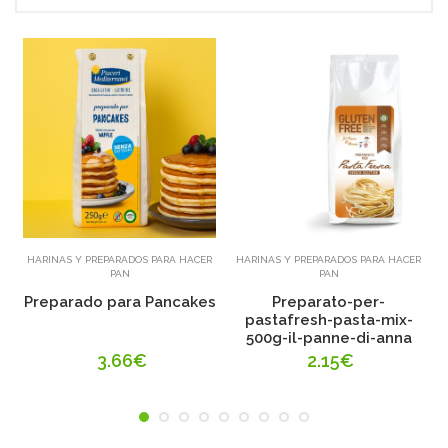
Añadir
Añadir
HARINAS Y PREPARADOS PARA HACER
HARINAS Y PREPARADOS PARA HACER
PAN
PAN
Preparado para Pancakes
Preparato-per-
pastafresh-pasta-mix-
500g-il-panne-di-anna
3.66€
2.15€