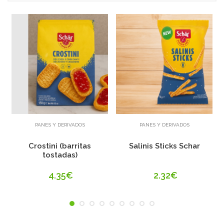
Añadir
Añadir
PANES Y DERIVADOS
PANES Y DERIVADOS
Crostini (barritas
Salinis Sticks Schar
tostadas)
4.35€
2.32€