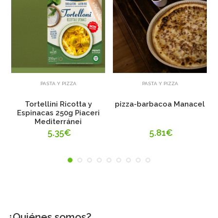
Añadir
Añadir
PASTA Y PIZZA
PASTA Y PIZZA
Tortellini Ricotta y
pizza-barbacoa Manacel
Espinacas 250g Piaceri
Mediterránei
5.35€
5.81€
¿Quiénes somos?