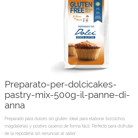
Preparato-per-dolcicakes-
pastry-mix-500g-il-panne-di-
anna
Preparado para dulces sin gluten, ideal para elaborar bizcochos,
magdalenas y postres caseros de forma fácil. Perfecto para disfrutar
de la repostería sin renunciar al sabor.