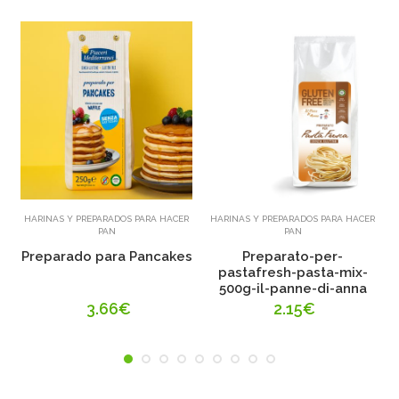
Añadir
Añadir
HARINAS Y PREPARADOS PARA HACER
HARINAS Y PREPARADOS PARA HACER
PAN
PAN
Preparado para Pancakes
Preparato-per-
pastafresh-pasta-mix-
500g-il-panne-di-anna
3.66€
2.15€