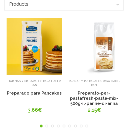
Products
Añadir
Añadir
HARINAS Y PREPARADOS PARA HACER
HARINAS Y PREPARADOS PARA HACER
PAN
PAN
Preparado para Pancakes
Preparato-per-
pastafresh-pasta-mix-
500g-il-panne-di-anna
3.66€
2.15€