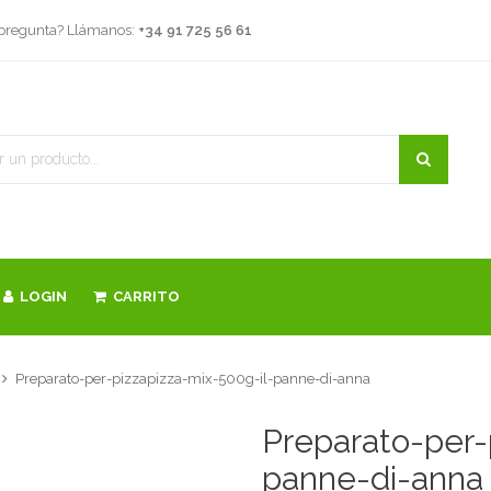
 pregunta? Llámanos:
+34 91 725 56 61
LOGIN
CARRITO
Preparato-per-pizzapizza-mix-500g-il-panne-di-anna
Preparato-per-
panne-di-anna