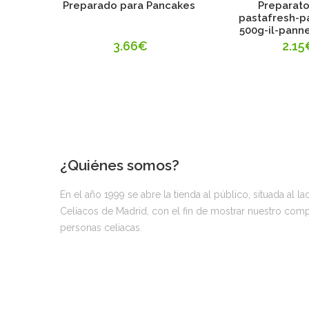
Preparado para Pancakes
Preparato
pastafresh-p
500g-il-pann
3.66€
2.15
¿Quiénes somos?
En el año 1999 se abre la tienda al público, situada al l
Celíacos de Madrid, con el fin de mostrar nuestro compro
personas celiacas.