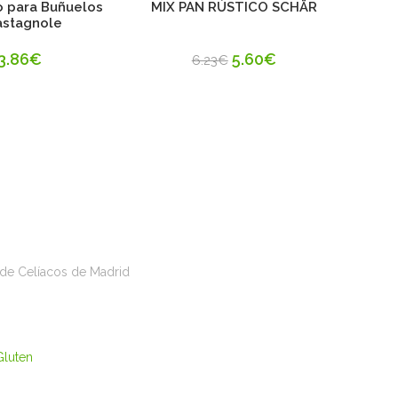
 para Buñuelos
MIX PAN RÚSTICO SCHÄR
astagnole
3.86€
5.60€
6.23€
n de Celíacos de Madrid
Gluten