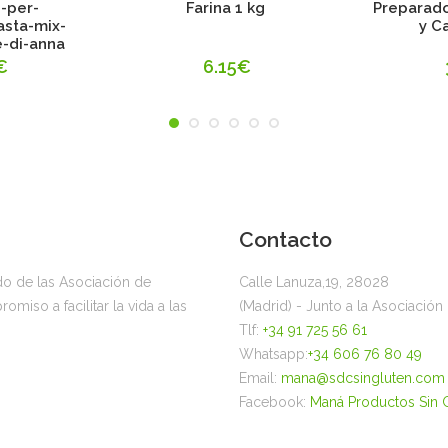
-per-
Farina 1 kg
Preparado
asta-mix-
y C
e-di-anna
€
6.15€
Contacto
ado de las Asociación de
Calle Lanuza,19, 28028
miso a facilitar la vida a las
(Madrid) - Junto a la Asociació
Tlf:
+34 91 725 56 61
Whatsapp:
+34 606 76 80 49
Email:
mana@sdcsingluten.com
Facebook:
Maná Productos Sin 