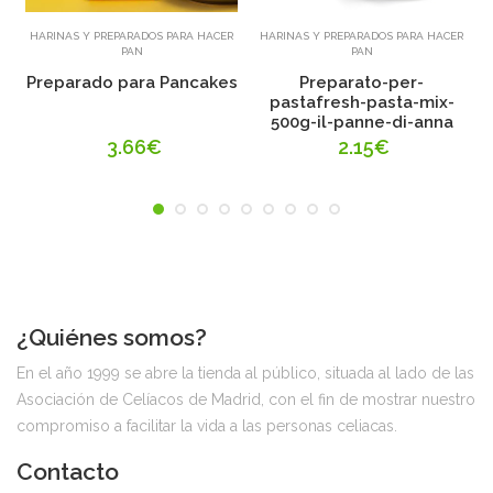
Añadir
Añadir
HARINAS Y PREPARADOS PARA HACER
HARINAS Y PREPARADOS PARA HACER
PAN
PAN
Preparado para Pancakes
Preparato-per-
pastafresh-pasta-mix-
500g-il-panne-di-anna
3.66€
2.15€
¿Quiénes somos?
En el año 1999 se abre la tienda al público, situada al lado de las
Asociación de Celíacos de Madrid, con el fin de mostrar nuestro
compromiso a facilitar la vida a las personas celiacas.
Contacto