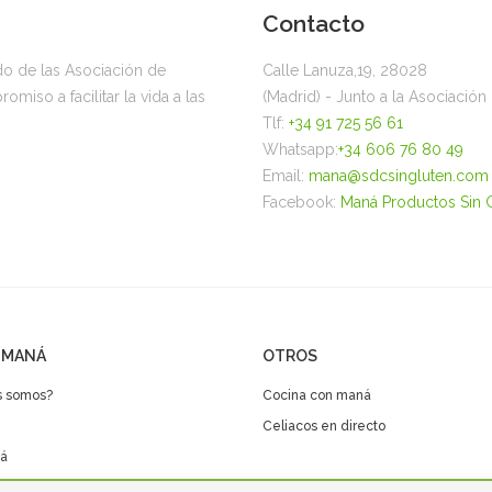
Contacto
ado de las Asociación de
Calle Lanuza,19, 28028
miso a facilitar la vida a las
(Madrid) - Junto a la Asociació
Tlf:
+34 91 725 56 61
Whatsapp:
+34 606 76 80 49
Email:
mana@sdcsingluten.com
Facebook:
Maná Productos Sin 
 MANÁ
OTROS
s somos?
Cocina con maná
Celiacos en directo
á
Club Maná