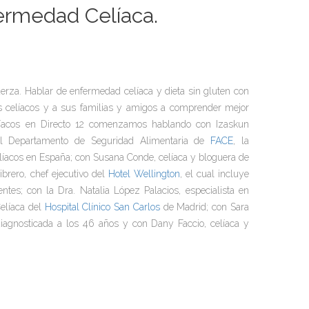
fermedad Celíaca.
a. Hablar de enfermedad celíaca y dieta sin gluten con
 celíacos y a sus familias y amigos a comprender mejor
líacos en Directo 12 comenzamos hablando con Izaskun
del Departamento de Seguridad Alimentaria de
FACE
, la
líacos en España; con Susana Conde, celíaca y bloguera de
ibrero, chef ejecutivo del
Hotel Wellington
, el cual incluye
ntes; con la Dra. Natalia López Palacios, especialista en
elíaca del
Hospital Clínico San Carlos
de Madrid
;
con Sara
diagnosticada a los 46 años y con Dany Faccio, celíaca y