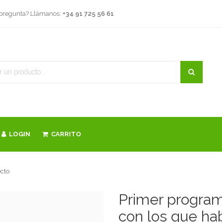
 pregunta? Llámanos:
+34 91 725 56 61
LOGIN
CARRITO
ecto
Primer program
con los que hab