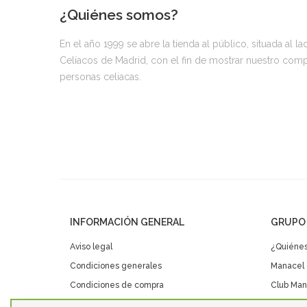
¿Quiénes somos?
En el año 1999 se abre la tienda al público, situada al l
Celíacos de Madrid, con el fin de mostrar nuestro compro
personas celiacas.
INFORMACIÓN GENERAL
GRUPO
Aviso legal
¿Quiéne
Condiciones generales
Manacel
Condiciones de compra
Club Man
Política de privacidad Club Maná
Eventos 