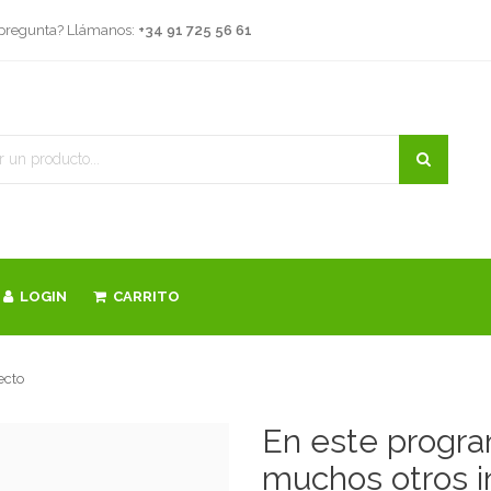
 pregunta? Llámanos:
+34 91 725 56 61
LOGIN
CARRITO
ecto
En este progra
muchos otros i