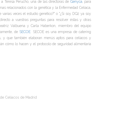
 a Teresa Perucho, una de las directoras de
Genyca
, para
emas relacionados con la genética y la Enfermedad Celíaca,
 varias veces el estudio genético?" o "¿Si soy DQ2 ya soy
 directo a vuestras preguntas para resolver éstas y otras
 Beatriz Valbuena y Carla Haberkon, miembro del equipo
tivamente, de
SECOE
. SECOE es una empresa de catering
os, y que también elaboran menús aptos para celíacos y
rán cómo lo hacen y el protocolo de seguridad alimentaria
n de Celíacos de Madrid