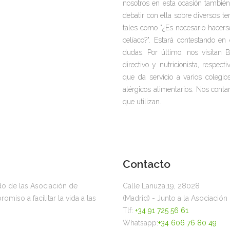
nosotros en esta ocasión también
debatir con ella sobre diversos t
tales como "¿Es necesario hacerse
celíaco?". Estará contestando en
dudas. Por último, nos visitan
directivo y nutricionista, respec
que da servicio a varios colegi
alérgicos alimentarios. Nos conta
que utilizan.
Contacto
ado de las Asociación de
Calle Lanuza,19, 28028
miso a facilitar la vida a las
(Madrid) - Junto a la Asociació
Tlf:
+34 91 725 56 61
Whatsapp:
+34 606 76 80 49