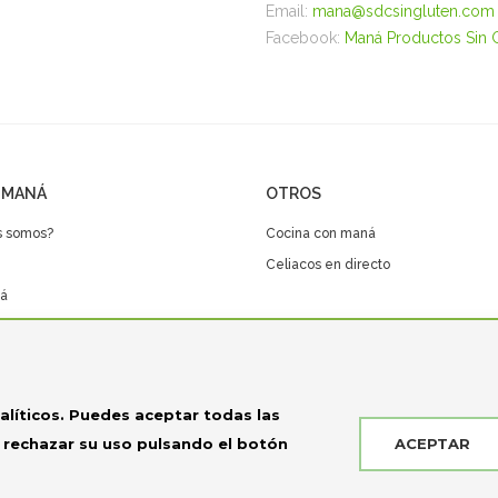
Email:
mana@sdcsingluten.com
Facebook:
Maná Productos Sin 
 MANÁ
OTROS
s somos?
Cocina con maná
Celiacos en directo
á
Club Maná
alíticos. Puedes aceptar todas las
ACEPTAR
o rechazar su uso pulsando el botón
ht© Manacel 2025. Todos los derechos reservados. Powered by
my