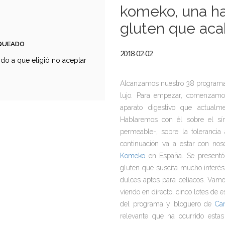
komeko, una ha
gluten que aca
OQUEADO
2018-02-02
do a que eligió no aceptar
Alcanzamos nuestro 38 programa 
lujo. Para empezar, comenzamo
aparato digestivo que actual
Hablaremos con él sobre el sínd
permeable-, sobre la tolerancia
continuación va a estar con no
Komeko
en España. Se presentó
gluten que suscita mucho interés 
dulces aptos para celíacos. Vamo
viendo en directo, cinco lotes de 
del programa y bloguero de
Ca
relevante que ha ocurrido esta