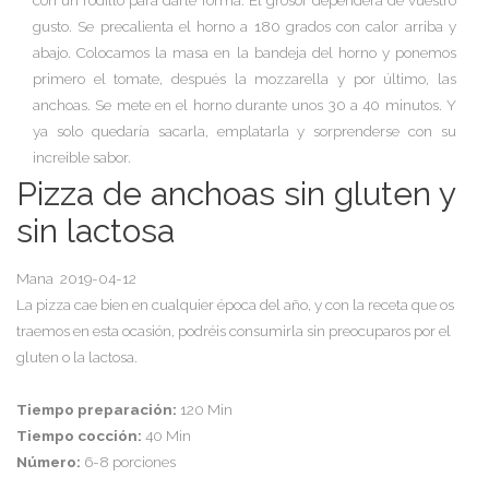
con un rodillo para darle forma. El grosor dependerá de vuestro
gusto. Se precalienta el horno a 180 grados con calor arriba y
abajo. Colocamos la masa en la bandeja del horno y ponemos
primero el tomate, después la mozzarella y por último, las
anchoas. Se mete en el horno durante unos 30 a 40 minutos. Y
ya solo quedaría sacarla, emplatarla y sorprenderse con su
increible sabor.
Pizza de anchoas sin gluten y
sin lactosa
Mana
2019-04-12
La pizza cae bien en cualquier época del año, y con la receta que os
traemos en esta ocasión, podréis consumirla sin preocuparos por el
gluten o la lactosa.
Tiempo preparación:
120 Min
Tiempo cocción:
40 Min
Número:
6-8 porciones