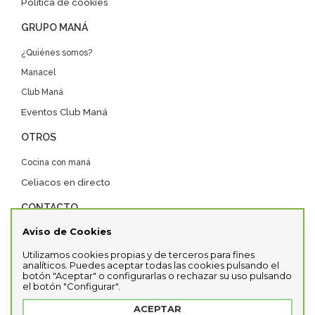
Política de cookies
GRUPO MANÁ
¿Quiénes somos?
Manacel
Club Maná
Eventos Club Maná
OTROS
Cocina con maná
Celiacos en directo
CONTACTO
Aviso de Cookies
Contacta con nosotros
Distribuidores
Utilizamos cookies propias y de terceros para fines
analíticos. Puedes aceptar todas las cookies pulsando el
SDC
botón "Aceptar" o configurarlas o rechazar su uso pulsando
el botón "Configurar".
ACEPTAR