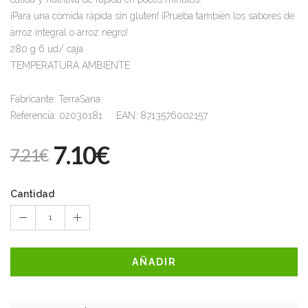
¡Para una comida rápida sin gluten! ¡Prueba también los sabores de
arroz integral o arroz negro!
280 g 6 ud/ caja
TEMPERATURA AMBIENTE
Fabricante: TerraSana
Referencia: 02030181 EAN: 8713576002157
7.10€
7.21€
Cantidad
1
AÑADIR